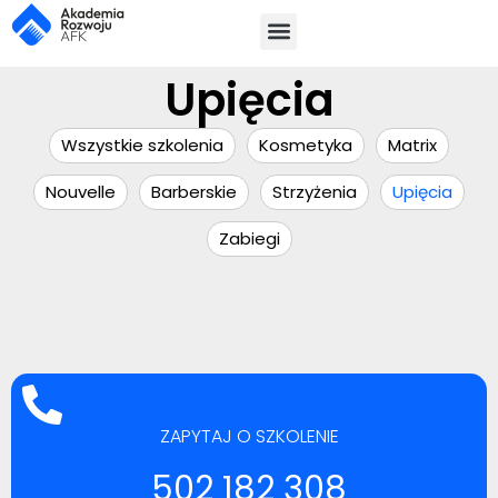
Upięcia
Wszystkie szkolenia
Kosmetyka
Matrix
Nouvelle
Barberskie
Strzyżenia
Upięcia
Zabiegi
ZAPYTAJ O SZKOLENIE
502 182 308