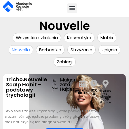
Nouvelle
Wszystkie szkolenia
Kosmetyka
Matrix
Nouvelle
Barberskie
Strzyżenia
Upięcia
Zabiegi
Tricho.Nouvelle
Małgor
Ed
Scalp Habit –
zata
uk
ato
Hajder
podstawy
10:0
2026-
r:
Frydery
08-17
trychologii
0
ka
Chopin
a 38
Gorlice
Szkolenie z zakresu trychologii, które pozwoli uczestnikom
zrozumieć najczęstsze problemy skóry głowy i włosów
oraz nauczyć się ich diagnozowania i