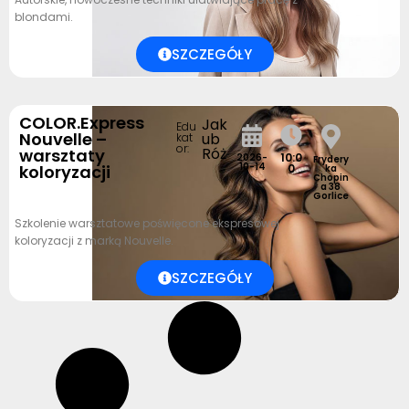
blondami.
SZCZEGÓŁY
COLOR.Express
Jak
Edu
Nouvelle –
ub
kat
or:
Róż
warsztaty
10:0
2026-
Frydery
10-14
koloryzacji
0
ka
Chopin
a 38
Gorlice
Szkolenie warsztatowe poświęcone ekspresowej
koloryzacji z marką Nouvelle.
SZCZEGÓŁY