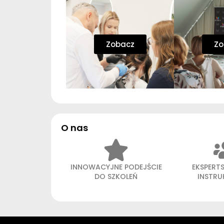
Zobacz
Zo
O nas
INNOWACYJNE PODEJŚCIE
EKSPERT
DO SZKOLEŃ
INSTR