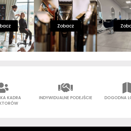
bacz
Zobacz
Zob
SKA KADRA
INDYWIDUALNE PODEJŚCIE
DOGODNA L
UKTORÓW