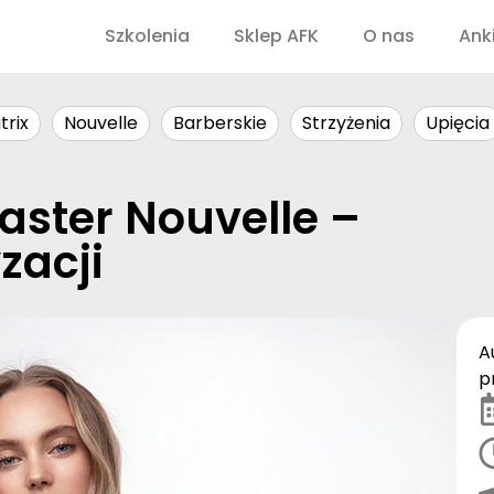
Szkolenia
Sklep AFK
O nas
Ank
trix
Nouvelle
Barberskie
Strzyżenia
Upięcia
aster Nouvelle –
zacji
A
p