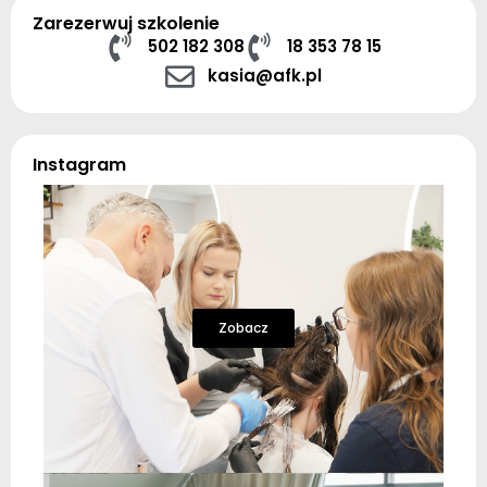
Zarezerwuj szkolenie
502 182 308
18 353 78 15
kasia@afk.pl
Instagram
Zobacz