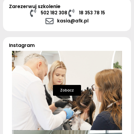
Zarezerwuj szkolenie
502 182 308
18 353 78 15
kasia@afk.pl
Instagram
Zobacz