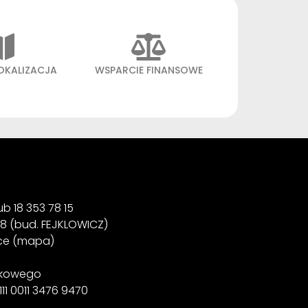
OKALIZACJA
WSPARCIE FINANSOWE
b 18 353 78 15 ‍
38 (bud. FEJKLOWICZ)
ice (mapa)
nkowego
111 0011 3476 9470