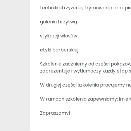
techniki strzyżenia, trymowania oraz pi
golenia brzytwą
stylizacji włosów
etyki barberskiej.
Szkolenie zaczniemy od części pokazowe
zaprezentuje i wytłumaczy każdy etap str
W drugiej części szkolenia pracujemy n
W ramach szkolenia zapewniamy: imienn
Zapraszamy!