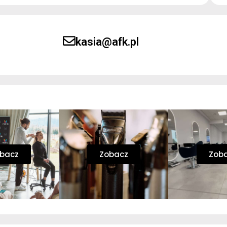
kasia@afk.pl
bacz
Zobacz
Zob