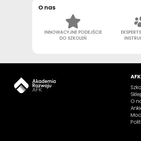
O nas
INNOWACYJNE PODEJŚCIE
EKSPERT
DO SZKOLEŃ
INSTR
AFK
Szko
Skle
O n
Anki
Mod
Poli