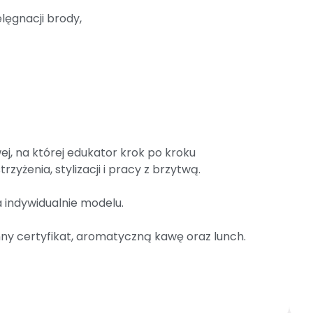
elęgnacji brody,
j, na której edukator krok po kroku
zyżenia, stylizacji i pracy z brzytwą.
a indywidualnie modelu.
y certyfikat, aromatyczną kawę oraz lunch.