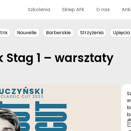
Szkolenia
Sklep AFK
O nas
Ank
trix
Nouvelle
Barberskie
Strzyżenia
Upięcia
 Stag 1 – warsztaty
S
w
b
b