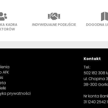
SKA KADRA
INDYWIDUALNE PODEJŚCIE
DOGODNA L
UKTORÓW
Kontakt
lenia
Tel.:
p AFK
502 182 308 lu
as
ul. Chopina 
eta
38-300 Gorl
elki
tyka prywatności
Nr konta Ba
31 1240 2542 1