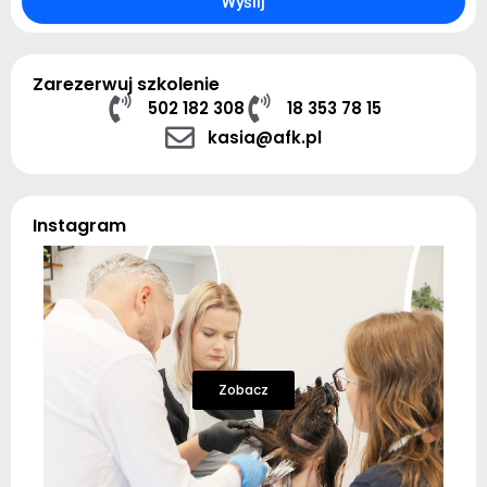
Wyślij
Zarezerwuj szkolenie
502 182 308
18 353 78 15
kasia@afk.pl
Instagram
Zobacz