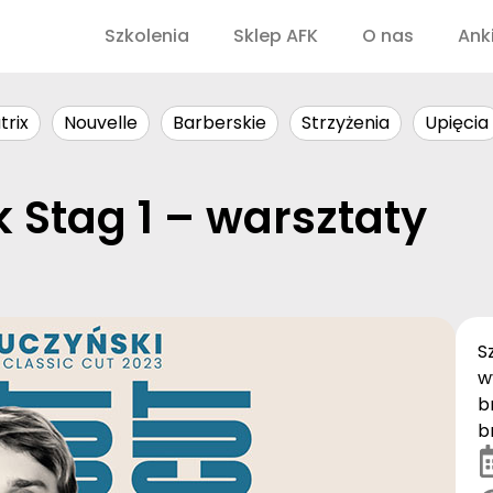
Szkolenia
Sklep AFK
O nas
Ank
trix
Nouvelle
Barberskie
Strzyżenia
Upięcia
 Stag 1 – warsztaty
S
w
b
b