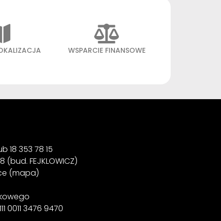
OKALIZACJA
WSPARCIE FINANSOWE
b 18 353 78 15 ‍
38 (bud. FEJKLOWICZ)
ice (mapa)
nkowego
111 0011 3476 9470