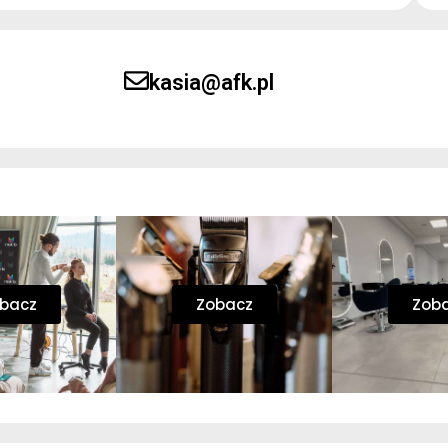
kasia@afk.pl
bacz
Zobacz
Zob