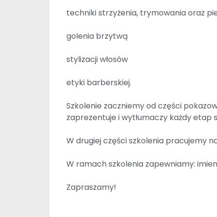
techniki strzyżenia, trymowania oraz pi
golenia brzytwą
stylizacji włosów
etyki barberskiej.
Szkolenie zaczniemy od części pokazowe
zaprezentuje i wytłumaczy każdy etap str
W drugiej części szkolenia pracujemy n
W ramach szkolenia zapewniamy: imienn
Zapraszamy!