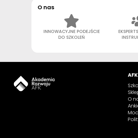
O nas
INNOWACYJNE PODEJŚCIE
EKSPERT
DO SZKOLEŃ
INSTR
AFK
Szko
Skle
O n
Anki
Mod
Poli