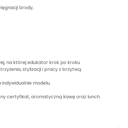
elęgnacji brody,
j, na której edukator krok po kroku
zyżenia, stylizacji i pracy z brzytwą.
a indywidualnie modelu.
y certyfikat, aromatyczną kawę oraz lunch.