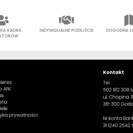
SKA KADRA
INDYWIDUALNE PODEJŚCIE
DOGODNA L
UKTORÓW
Kontakt
lenia
Tel.:
p AFK
502 182 308 lu
as
ul. Chopina 
eta
38-300 Gorl
elki
tyka prywatności
Nr konta Ba
31 1240 2542 1