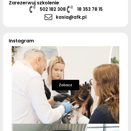
Zarezerwuj szkolenie
502 182 308
18 353 78 15
kasia@afk.pl
Instagram
Zobacz