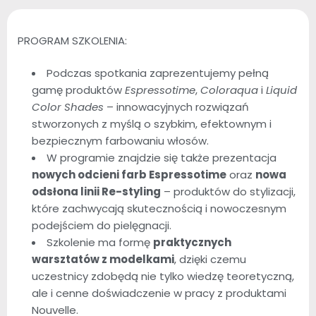
PROGRAM SZKOLENIA:
Podczas spotkania zaprezentujemy pełną
gamę produktów
Espressotime
,
Coloraqua
i
Liquid
Color Shades
– innowacyjnych rozwiązań
stworzonych z myślą o szybkim, efektownym i
bezpiecznym farbowaniu włosów.
W programie znajdzie się także prezentacja
nowych odcieni farb Espressotime
oraz
nowa
odsłona linii Re-styling
– produktów do stylizacji,
które zachwycają skutecznością i nowoczesnym
podejściem do pielęgnacji.
Szkolenie ma formę
praktycznych
warsztatów z modelkami
, dzięki czemu
uczestnicy zdobędą nie tylko wiedzę teoretyczną,
ale i cenne doświadczenie w pracy z produktami
Nouvelle.