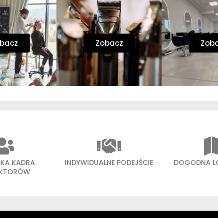
bacz
Zobacz
Zob
SKA KADRA
INDYWIDUALNE PODEJŚCIE
DOGODNA L
UKTORÓW