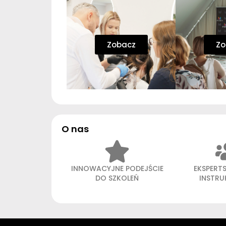
Zobacz
Zo
O nas
INNOWACYJNE PODEJŚCIE
EKSPERT
DO SZKOLEŃ
INSTR