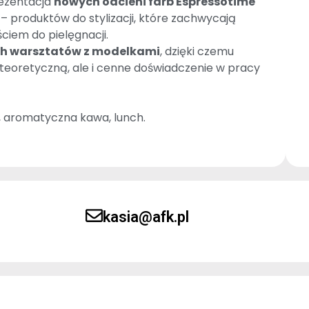
rezentacja
nowych odcieni farb Espressotime
– produktów do stylizacji, które zachwycają
iem do pielęgnacji.
h warsztatów z modelkami
, dzięki czemu
 teoretyczną, ale i cenne doświadczenie w pracy
, aromatyczna kawa, lunch.
kasia@afk.pl