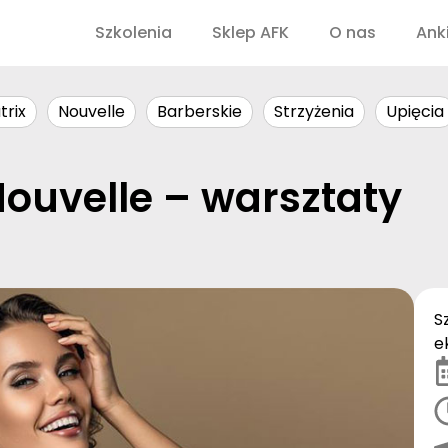
Szkolenia
Sklep AFK
O nas
Ank
trix
Nouvelle
Barberskie
Strzyżenia
Upięcia
ouvelle – warsztaty
S
e