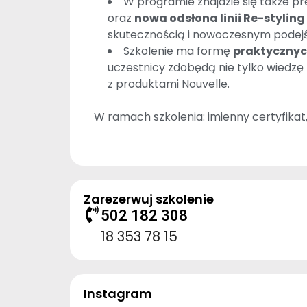
W programie znajdzie się także p
oraz
nowa odsłona linii Re-styling
skutecznością i nowoczesnym podejśc
Szkolenie ma formę
praktycznyc
uczestnicy zdobędą nie tylko wiedzę
z produktami Nouvelle.
W ramach szkolenia: imienny certyfikat
Zarezerwuj szkolenie
502 182 308
18 353 78 15
Instagram