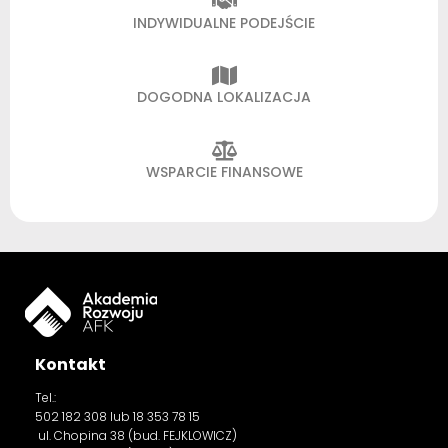
INDYWIDUALNE PODEJŚCIE
DOGODNA LOKALIZACJA
WSPARCIE FINANSOWE
Kontakt
Tel.:
502 182 308
lub 18 353 78 15
ul. Chopina 38 (bud. FEJKLOWICZ)