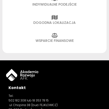
INDYWIDUALNE PODEJŚCIE
DOGODNA LOKALIZACJA
WSPARCIE FINANSOWE
Kontakt
Tel.:
502 182 308
lub 18 353 78 15
ul. Chopina 38 (bud. FEJKLOWICZ)