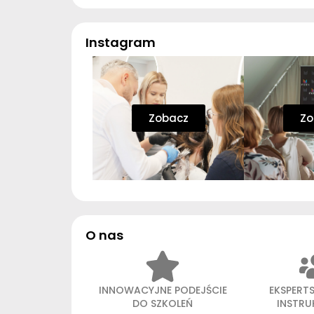
Instagram
Zobacz
Zo
O nas
INNOWACYJNE PODEJŚCIE
EKSPERT
DO SZKOLEŃ
INSTR