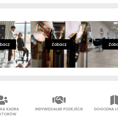
bacz
Zobacz
Zob
SKA KADRA
INDYWIDUALNE PODEJŚCIE
DOGODNA L
UKTORÓW