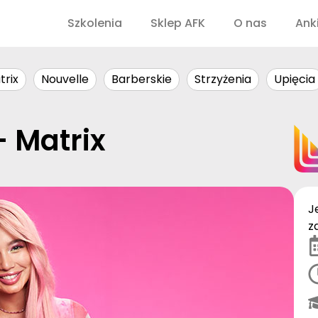
Szkolenia
Sklep AFK
O nas
Ank
trix
Nouvelle
Barberskie
Strzyżenia
Upięcia
– Matrix
J
z