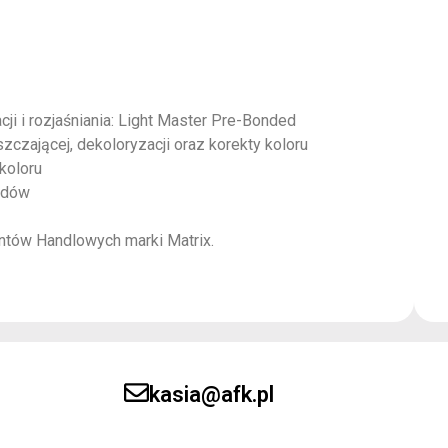
i i rozjaśniania: Light Master Pre-Bonded
zczającej, dekoloryzacji oraz korekty koloru
koloru
ndów
ntów Handlowych marki Matrix.
kasia@afk.pl