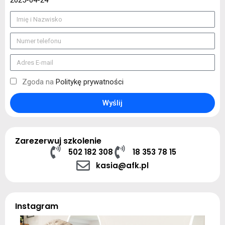
2025-04-24
Zgoda na
Politykę prywatności
Wyślij
Zarezerwuj szkolenie
502 182 308
18 353 78 15
kasia@afk.pl
Instagram