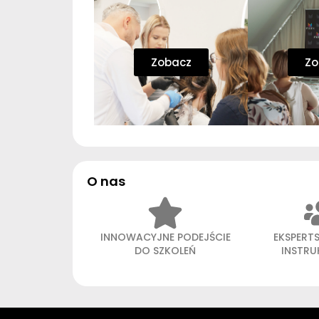
Zobacz
Zo
O nas
INNOWACYJNE PODEJŚCIE
EKSPERT
DO SZKOLEŃ
INSTR