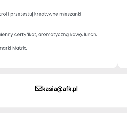
rol i przetestuj kreatywne mieszanki
ienny certyfikat, aromatyczną kawę, lunch.
arki Matrix.
kasia@afk.pl