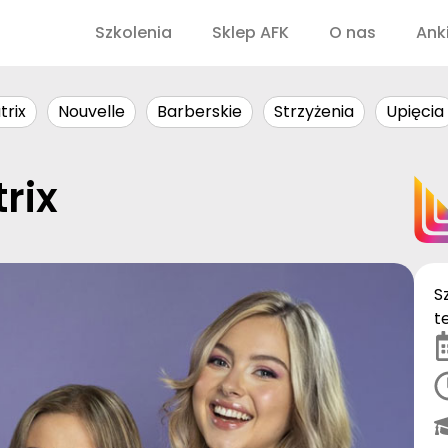
Szkolenia
Sklep AFK
O nas
Ank
trix
Nouvelle
Barberskie
Strzyżenia
Upięcia
rix
S
t