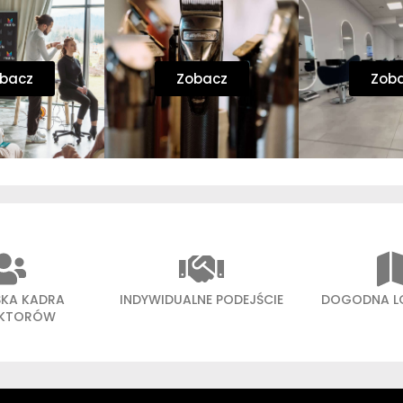
bacz
Zobacz
Zob
SKA KADRA
INDYWIDUALNE PODEJŚCIE
DOGODNA L
UKTORÓW