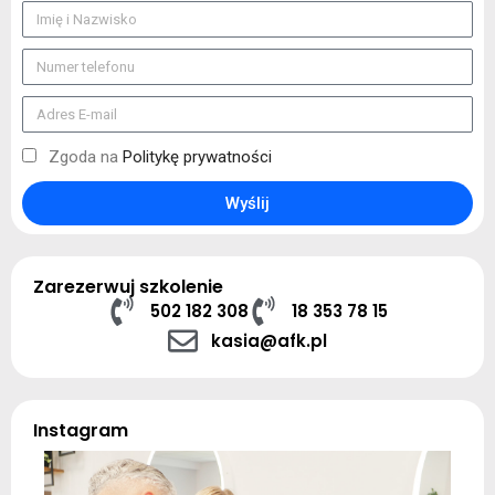
Zgoda na
Politykę prywatności
Wyślij
Zarezerwuj szkolenie
502 182 308
18 353 78 15
kasia@afk.pl
Instagram