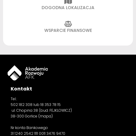
DOGODNA LOKALIZACJA
WSPARCIE FINANSOWE
Kontakt
Tel.:
502 182 308
lub 18 353 78 15
ul. Chopina 38 (bud. FEJKLOWICZ)
38-300 Gorlice (
mapa
)
Nr konta Bankowego
31 1240 2542 1111 0011 3476 9470