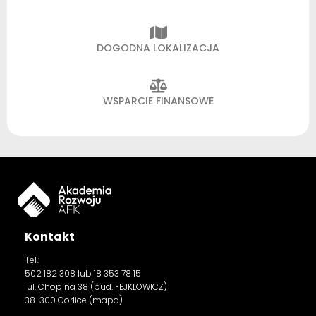
DOGODNA LOKALIZACJA
WSPARCIE FINANSOWE
Kontakt
Tel.:
502 182 308
lub 18 353 78 15
ul. Chopina 38 (bud. FEJKLOWICZ)
38-300 Gorlice (
mapa
)