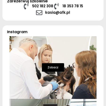
Zarezerwuj szkolenie
502 182 308
18 353 78 15
kasia@afk.pl
Instagram
Zobacz