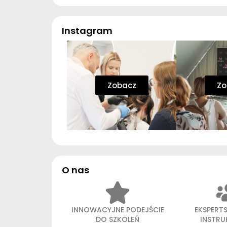
Instagram
Zobacz
Zo
O nas
INNOWACYJNE PODEJŚCIE
EKSPERT
DO SZKOLEŃ
INSTR