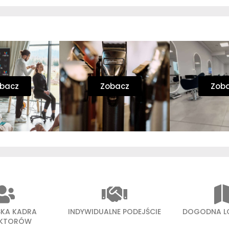
bacz
Zobacz
Zob
SKA KADRA
INDYWIDUALNE PODEJŚCIE
DOGODNA L
UKTORÓW