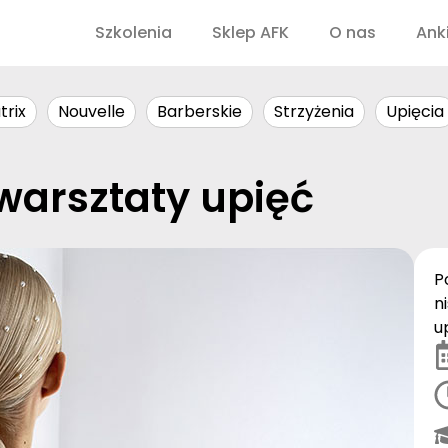
Szkolenia
Sklep AFK
O nas
Ank
trix
Nouvelle
Barberskie
Strzyżenia
Upięcia
warsztaty upięć
P
n
u