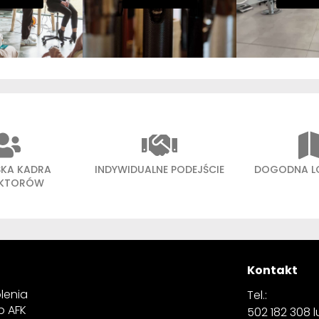
SKA KADRA
INDYWIDUALNE PODEJŚCIE
DOGODNA L
UKTORÓW
Kontakt
lenia
Tel.:
p AFK
502 182 308 lu