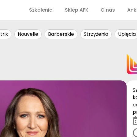
Szkolenia
Sklep AFK
O nas
Ank
trix
Nouvelle
Barberskie
Strzyżenia
Upięcia
S
k
c
p