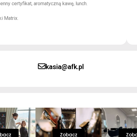
nny certyfikat, aromatyczną kawę, lunch.
 Matrix.
kasia@afk.pl
bacz
Zobacz
Zob