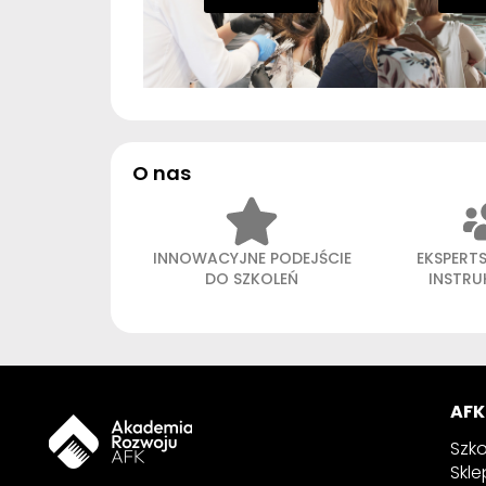
O nas
INNOWACYJNE PODEJŚCIE
EKSPERT
DO SZKOLEŃ
INSTR
AFK
Szko
Skle