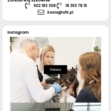
Zarezerwuj szkolenie
502 182 308
18 353 78 15
kasia@afk.pl
Instagram
Zobacz