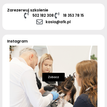
Zarezerwuj szkolenie
502 182 308
18 353 78 15
kasia@afk.pl
Instagram
Zobacz