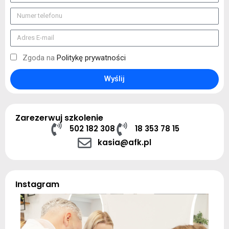
Zgoda na
Politykę prywatności
Wyślij
Zarezerwuj szkolenie
502 182 308
18 353 78 15
kasia@afk.pl
Instagram