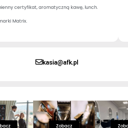
ienny certyfikat, aromatyczną kawę, lunch.
arki Matrix.
kasia@afk.pl
bacz
Zobacz
Zob