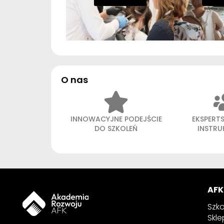
O nas
INNOWACYJNE PODEJŚCIE
EKSPERT
DO SZKOLEŃ
INSTR
AFK
Szko
Skle