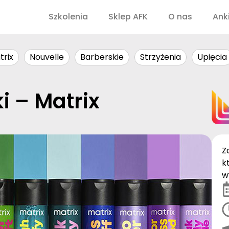
Szkolenia
Sklep AFK
O nas
Ank
trix
Nouvelle
Barberskie
Strzyżenia
Upięcia
i – Matrix
Z
k
w