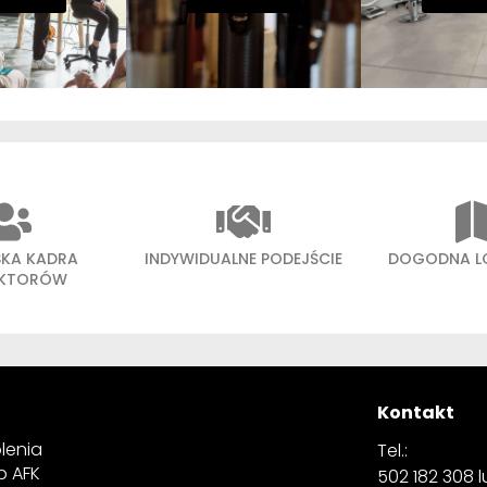
SKA KADRA
INDYWIDUALNE PODEJŚCIE
DOGODNA L
UKTORÓW
Kontakt
lenia
Tel.:
p AFK
502 182 308 lu