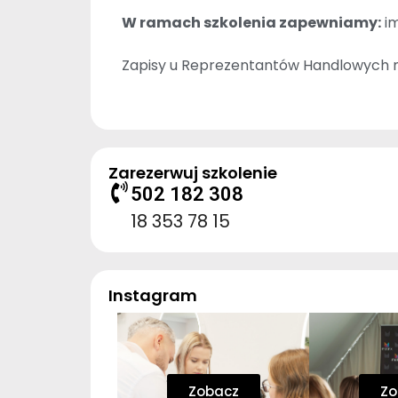
W ramach szkolenia zapewniamy:
im
Zapisy u Reprezentantów Handlowych m
Zarezerwuj szkolenie
502 182 308
18 353 78 15
Instagram
Zobacz
Zo