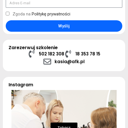
Zgoda na
Politykę prywatności
Wyślij
Zarezerwuj szkolenie
502 182 308
18 353 78 15
kasia@afk.pl
Instagram
Zobacz