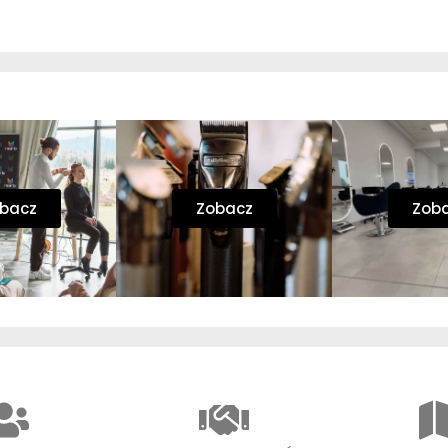
bacz
Zobacz
Zob