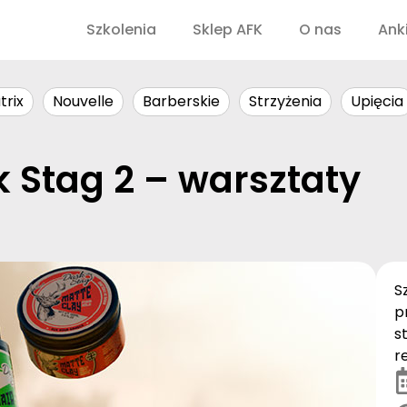
Szkolenia
Sklep AFK
O nas
Ank
trix
Nouvelle
Barberskie
Strzyżenia
Upięcia
 Stag 2 – warsztaty
S
p
s
r