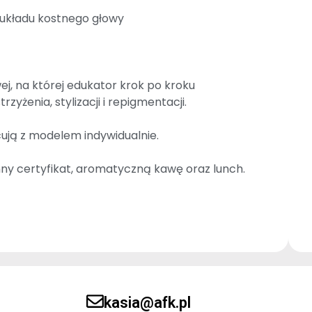
 układu kostnego głowy
j, na której edukator krok po kroku
zyżenia, stylizacji i repigmentacji.
cują z modelem indywidualnie.
y certyfikat, aromatyczną kawę oraz lunch.
kasia@afk.pl