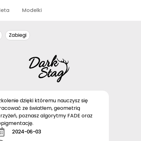
ieta
Modelki
Zabiegi
zkolenie dzięki któremu nauczysz się
racować ze światłem, geometrią
trzyżeń, poznasz algorytmy FADE oraz
epigmentację.
2024-06-03