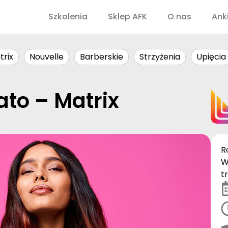
Szkolenia
Sklep AFK
O nas
Ank
trix
Nouvelle
Barberskie
Strzyżenia
Upięcia
ato – Matrix
R
W
t