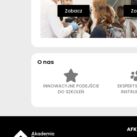
Zobacz
Zo
O nas
INNOWACYJNE PODEJŚCIE
EKSPERT
DO SZKOLEŃ
INSTR
AFK