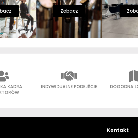
bacz
Zobacz
Zob
SKA KADRA
INDYWIDUALNE PODEJŚCIE
DOGODNA L
UKTORÓW
Kontakt