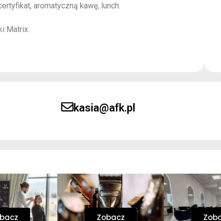
rtyfikat, aromatyczną kawę, lunch.
 Matrix.
kasia@afk.pl
bacz
Zobacz
Zob