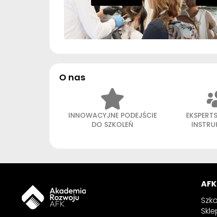
O nas
INNOWACYJNE PODEJŚCIE
EKSPERT
DO SZKOLEŃ
INSTR
AFK
Szko
Skle