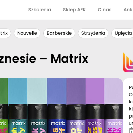
Szkolenia
Sklep AFK
O nas
Ank
trix
Nouvelle
Barberskie
Strzyżenia
Upięcia
znesie – Matrix
P
O
k
k
p
u