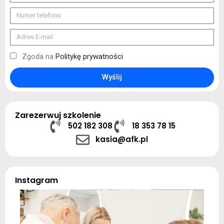
Zgoda na
Politykę prywatności
Wyślij
Zarezerwuj szkolenie
502 182 308
18 353 78 15
kasia@afk.pl
Instagram