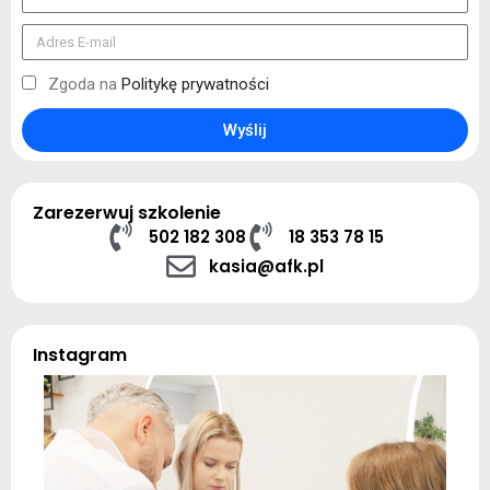
Zgoda na
Politykę prywatności
Wyślij
Zarezerwuj szkolenie
502 182 308
18 353 78 15
kasia@afk.pl
Instagram