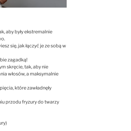
tak, aby były ekstremalnie
wo.
esz się, jak łączyć je ze sobą w
ebie zagadką!
m skręcie, tak, aby nie
nia włosów, a maksymalnie
pięcia, które zawładnęły
u przodu fryzury do twarzy
ury)