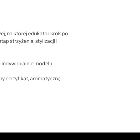
j, na której edukator krok po
p strzyżenia, stylizacji i
a indywidualnie modelu.
y certyfikat, aromatyczną