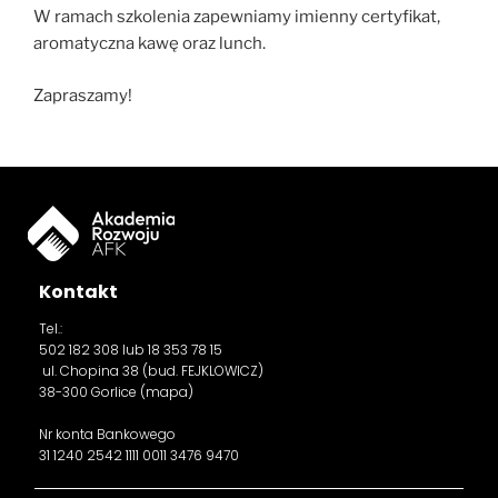
W ramach szkolenia zapewniamy imienny certyfikat,
aromatyczna kawę oraz lunch.
Zapraszamy!
Kontakt
Tel.:
502 182 308
lub 18 353 78 15
ul. Chopina 38 (bud. FEJKLOWICZ)
38-300 Gorlice (
mapa
)
Nr konta Bankowego
31 1240 2542 1111 0011 3476 9470