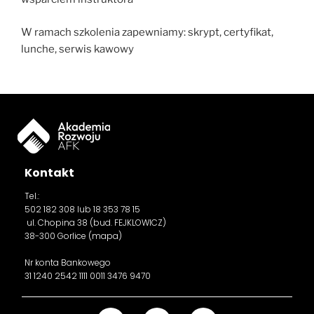
W ramach szkolenia zapewniamy: skrypt, certyfikat,
lunche, serwis kawowy
Kontakt
Tel.:
502 182 308
lub 18 353 78 15
ul. Chopina 38 (bud. FEJKLOWICZ)
38-300 Gorlice (
mapa
)
Nr konta Bankowego
31 1240 2542 1111 0011 3476 9470