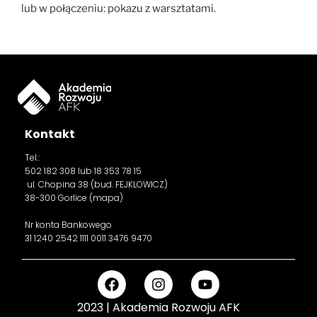
lub w połączeniu: pokazu z warsztatami.
Kontakt
Tel.:
502 182 308
lub 18 353 78 15
ul. Chopina 38 (bud. FEJKLOWICZ)
38-300 Gorlice (
mapa
)
Nr konta Bankowego
31 1240 2542 1111 0011 3476 9470
2023 | Akademia Rozwoju AFK