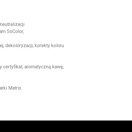
eutralizacji
am SoColor,
, dekoloryzacji, korekty koloru
 certyfikat, aromatyczną kawę,
ki Matrix.