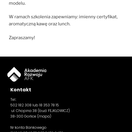
modelu.
W ramach szkolenia zapewniamy: imienny certyfikat,
aromatyczną kawę oraz lunch.
Zapraszamy!
Kontakt
Tel.:
502 182 308
lub 18 353 78 15
ul. Chopina 38 (bud. FEJKLOWICZ)
38-300 Gorlice (
mapa
)
Nr konta Bankowego