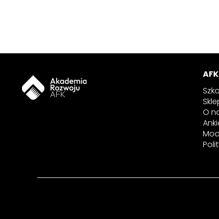
AFK
Szko
Skle
O n
Anki
Mod
Poli