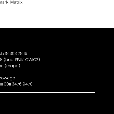
marki Matrix
b 18 353 78 15 ‍
38 (bud. FEJKLOWICZ)
ice (mapa)
nkowego
111 0011 3476 9470