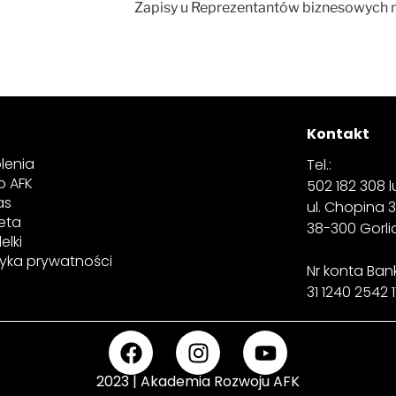
Zapisy u Reprezentantów biznesowych 
Kontakt
lenia
Tel.:
p AFK
502 182 308 lu
as
ul. Chopina 
eta
38-300 Gorl
elki
tyka prywatności
Nr konta Ba
31 1240 2542 1
2023 | Akademia Rozwoju AFK