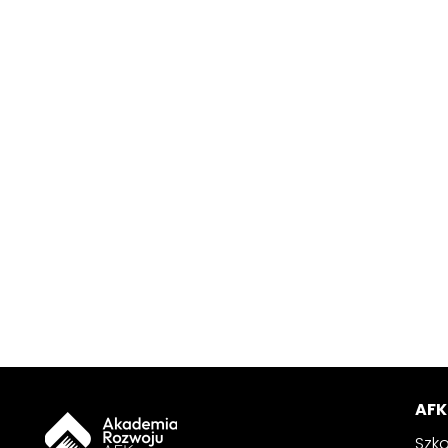
AFK
Szko