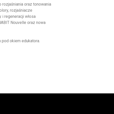
 rozjaśniania oraz tonowania
ory, rozjaśniacze
i regeneracji włosa
 HABIT Nouvelle oraz nowa
 pod okiem edukatora.