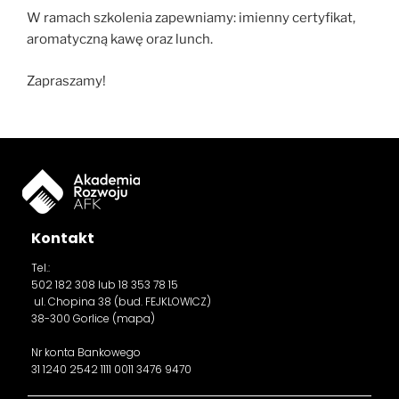
W ramach szkolenia zapewniamy: imienny certyfikat,
aromatyczną kawę oraz lunch.
Zapraszamy!
Kontakt
Tel.:
502 182 308
lub 18 353 78 15
ul. Chopina 38 (bud. FEJKLOWICZ)
38-300 Gorlice (
mapa
)
Nr konta Bankowego
31 1240 2542 1111 0011 3476 9470