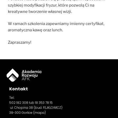
szybkiej modyfikacji fryzur, które pozwolą Ci na
kreatywne tworzenie własnej wizji.
W ramach szkolenia zapewniamy imienny certyfikat,
aromatyczna kawę oraz lunch.
Zapraszamy!
Kontakt
Tel.:
502 182 308
lub 18 353 78 15
ul. Chopina 38 (bud. FEJKLOWICZ)
38-300 Gorlice (
mapa
)