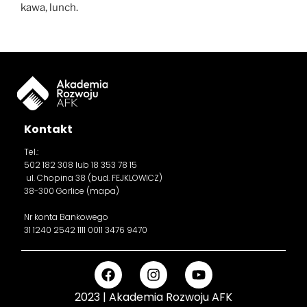
kawa, lunch.
Kontakt
Tel.:
502 182 308
lub 18 353 78 15
ul. Chopina 38 (bud. FEJKLOWICZ)
38-300 Gorlice (
mapa
)
Nr konta Bankowego
31 1240 2542 1111 0011 3476 9470
2023 | Akademia Rozwoju AFK