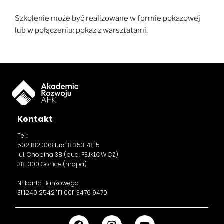
Szkolenie może być realizowane w formie pokazowej
lub w połączeniu: pokaz z warsztatami.
Kontakt
Tel.:
502 182 308
lub 18 353 78 15
ul. Chopina 38 (bud. FEJKLOWICZ)
38-300 Gorlice (
mapa
)
Nr konta Bankowego
31 1240 2542 1111 0011 3476 9470