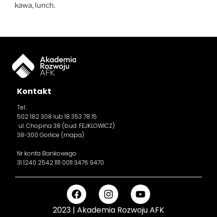
kawa, lunch.
Kontakt
Tel.:
502 182 308
lub 18 353 78 15
ul. Chopina 38 (bud. FEJKLOWICZ)
38-300 Gorlice (
mapa
)
Nr konta Bankowego
31 1240 2542 1111 0011 3476 9470
2023 | Akademia Rozwoju AFK